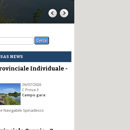
m di ricerca
a
PSAS NEWS
rovinciale Individuale -
26/07/2026
C Prova 3
Campo gara:
e Navigabile Spinadesco