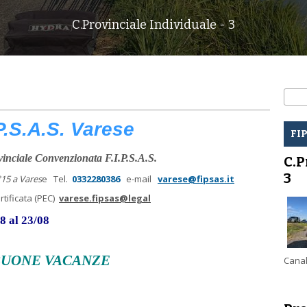
C.Provinciale Individuale - 3
For
Cerc
.P.S.A.S. Varese
FI
inciale Convenzionata F.I.P.S.A.S.
C.P
3
°15 a Vares
e Tel.
0332280386
e-mail
varese@fipsas.it
ificata (PEC)
varese.fipsas@legal
08 al 23/08
BUONE VACANZE
Canal