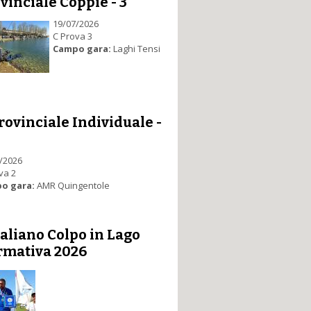
vinciale Coppie - 3
19/07/2026
C Prova 3
Campo gara:
Laghi Tensi
rovinciale Individuale -
/2026
va 2
o gara:
AMR Quingentole
taliano Colpo in Lago
rmativa 2026