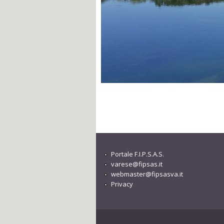
Portale F.I.P.S.A.S.
varese@fipsas.it
webmaster@fipsasva.it
Privacy