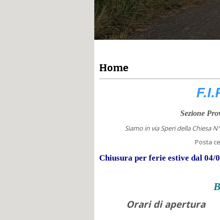
Home
F.I
Sezione Prov
Siamo in via Speri della Chiesa N
Posta cert
Chiusura per ferie estive dal 04/
Orari di apertura