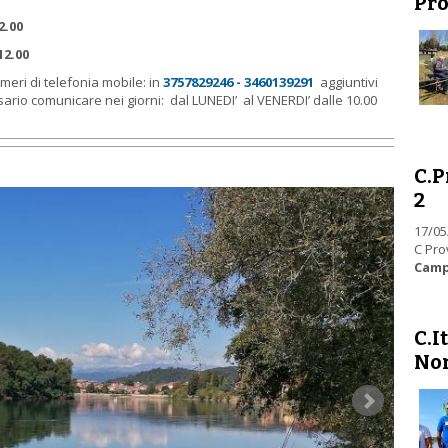
Pro
2.00
12.00
meri di telefonia mobile: in
3757829246 - 3460139291
aggiuntivi
ario comunicare nei giorni: dal LUNEDI’ al VENERDI’ dalle 10.00
C.P
2
17/05
C Pro
Camp
C.I
No