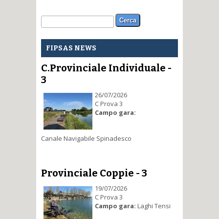
Form di ricerca
Cerca
FIPSAS NEWS
C.Provinciale Individuale -
3
26/07/2026
C Prova 3
Campo gara:
Canale Navigabile Spinadesco
Provinciale Coppie - 3
19/07/2026
C Prova 3
Campo gara:
Laghi Tensi