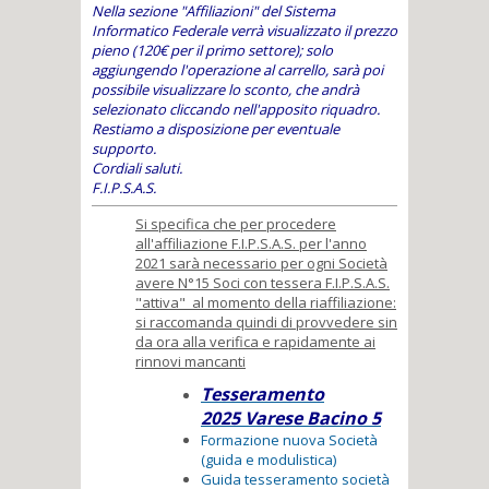
Nella sezione "Affiliazioni" del Sistema
Informatico Federale verrà visualizzato il prezzo
pieno (120€ per il primo settore); solo
aggiungendo l'operazione al carrello, sarà poi
possibile visualizzare lo sconto, che andrà
selezionato cliccando nell'apposito riquadro.
Restiamo a disposizione per eventuale
supporto.
Cordiali saluti.
F.I.P.S.A.S.
Si specifica che per procedere
all'affiliazione F.I.P.S.A.S. per l'anno
2021 sarà necessario per ogni Società
avere N°15 Soci con tessera F.I.P.S.A.S.
"attiva" al momento della riaffiliazione:
si raccomanda quindi di provvedere sin
da ora alla verifica e rapidamente ai
rinnovi mancanti
Tesseramento
2025 Varese Bacino 5
Formazione nuova Società
(guida e modulistica)
Guida tesseramento società