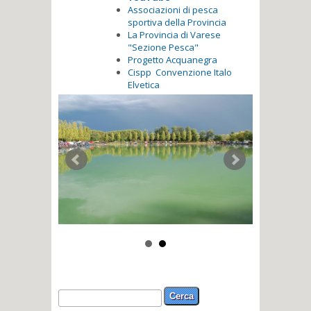
Associazioni di pesca
sportiva della Provincia
La Provincia di Varese
"Sezione Pesca"
Progetto Acquanegra
Cispp Convenzione Italo
Elvetica
Form di ricerca
Cerca