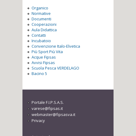
Organico
Normative
Documenti
Cooperazioni
Aula Didattica
Contatti
Incubatoio
Convenzione Italo-Elvetica
Più Sport Più Vita
Acque Fipsas
Avvisi Fipsas
Scuola Pesca VERDELAGO
Bacino 5
Portale F.I.P.S.A.S.
varese@fipsas.it
webmaster@fipsasva.it
Privacy