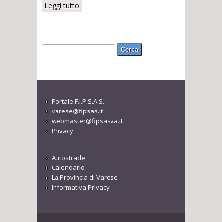
Leggi tutto
su Mosca T. Coppie
Form di ricerca
Cerca
Portale F.I.P.S.A.S.
varese@fipsas.it
webmaster@fipsasva.it
Privacy
Autostrade
Calendario
La Provincia di Varese
Informativa Privacy