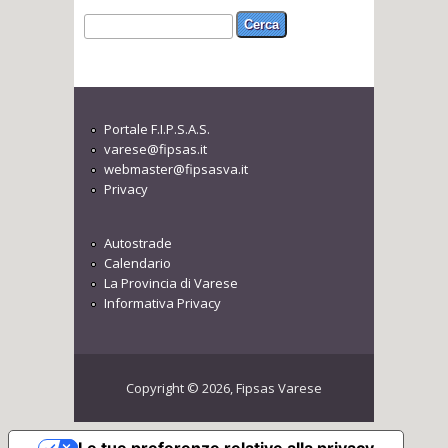
Form di ricerca
Cerca
Portale F.I.P.S.A.S.
varese@fipsas.it
webmaster@fipsasva.it
Privacy
Autostrade
Calendario
La Provincia di Varese
Informativa Privacy
Copyright © 2026, Fipsas Varese