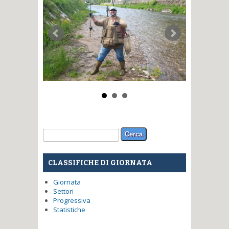
Form di ricerca
Cerca
CLASSIFICHE DI GIORNATA
Giornata
Settori
Progressiva
Statistiche