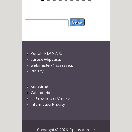
Form di ricerca
Cerca
Portale F.I.P.S.A.S.
varese@fipsas.it
webmaster@fipsasva.it
Privacy
Autostrade
Calendario
La Provincia di Varese
Informativa Privacy
Copyright © 2026, Fipsas Varese