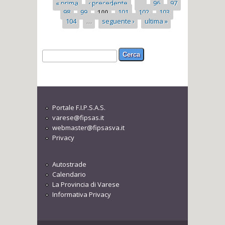
Pagine
« prima
‹ precedente
…
96
97
98
99
100
101
102
103
104
…
seguente ›
ultima »
Form di ricerca
Cerca
Portale F.I.P.S.A.S.
varese@fipsas.it
webmaster@fipsasva.it
Privacy
Autostrade
Calendario
La Provincia di Varese
Informativa Privacy