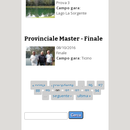
Prova 3
Campo gara:
Lago La Sorgente
Provinciale Master - Finale
08/10/2016
Finale
Campo gara:
Ticino
Pagine
« prima
‹ precedente
…
86
87
88
89
90
91
92
93
94
…
seguente ›
ultima »
Form di ricerca
Cerca