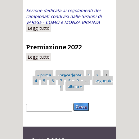
Sezione dedicata ai regolamenti dei
campionati condivisi dalle Sezioni di
VARESE - COMO e MONZA BRIANZA
Leggi tutto
su Monza Brianza
Premiazione 2022
Leggi tutto
su Premiazione 2022
Pagine
« prima
‹ precedente
1
2
3
4
5
6
7
8
9
…
seguente
›
ultima »
Form di ricerca
Cerca