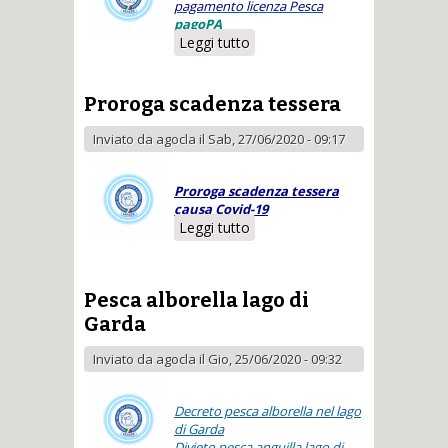
pagamento licenza Pesca
pagoPA
Leggi tutto
su Guida al
pagamento
pagoPa Reg.
Lombardia
Proroga scadenza tessera
Inviato da
agocla
il Sab, 27/06/2020 - 09:17
Proroga scadenza tessera
causa Covid-19
Leggi tutto
su Proroga
scadenza tessera
Pesca alborella lago di
Garda
Inviato da
agocla
il Gio, 25/06/2020 - 09:32
Decreto pesca alborella nel lago
di Garda
Divieto pesca anguilla lago di