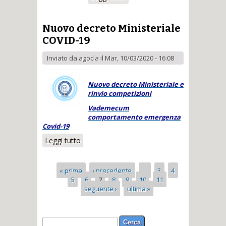
Pasqua
Nuovo decreto Ministeriale
COVID-19
Inviato da
agocla
il Mar, 10/03/2020 - 16:08
Nuovo decreto Ministeriale e
rinvio competizioni
Vademecum
comportamento emergenza
Covid-19
Leggi tutto
su Nuovo decreto Ministeriale
COVID-19
Pagine
« prima
‹ precedente
…
3
4
5
6
7
8
9
10
11
seguente ›
ultima »
Form di ricerca
Cerca