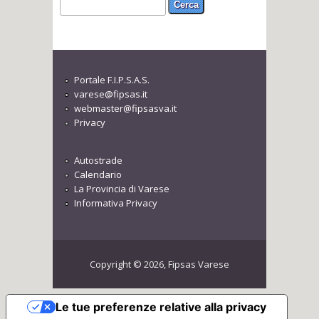
Form di ricerca
Cerca
Portale F.I.P.S.A.S.
varese@fipsas.it
webmaster@fipsasva.it
Privacy
Autostrade
Calendario
La Provincia di Varese
Informativa Privacy
Copyright © 2026, Fipsas Varese
Le tue preferenze relative alla privacy