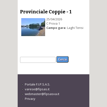
Provinciale Coppie - 1
25/04/2026
C Prova 1
Campo gara:
Laghi Tensi
Form di ricerca
Cerca
Portale F.I.P.S.A.S.
varese@fipsas.it
webmaster@fipsasva.it
Privacy